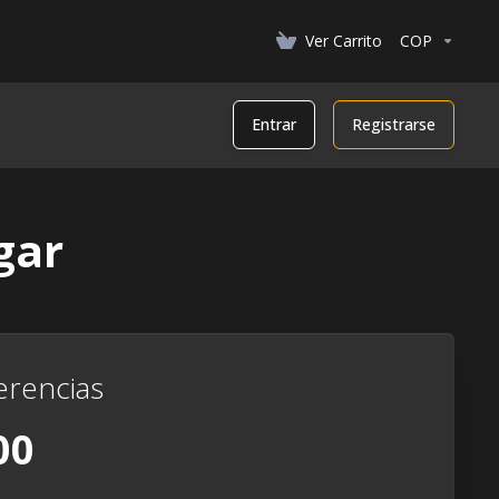
Ver Carrito
COP
Entrar
Registrarse
gar
erencias
00