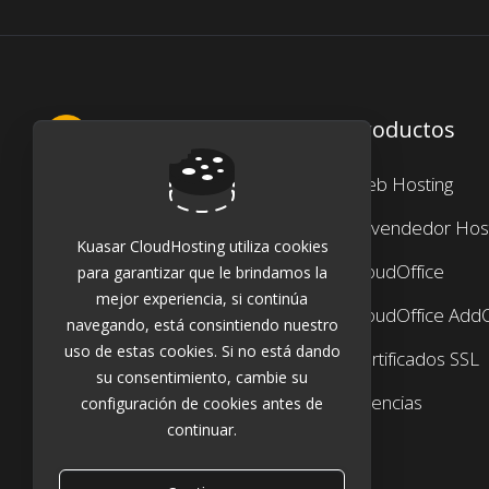
Productos
Web Hosting
¡Ponte en contacto con nosotros!
Revendedor Host
Kuasar CloudHosting utiliza cookies
CloudOffice
para garantizar que le brindamos la
mejor experiencia, si continúa
CloudOffice Add
navegando, está consintiendo nuestro
uso de estas cookies. Si no está dando
Certificados SSL
su consentimiento, cambie su
Licencias
configuración de cookies antes de
continuar.