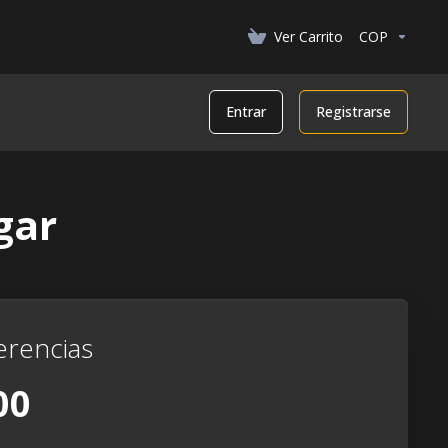
Ver Carrito
COP
Entrar
Registrarse
gar
erencias
00