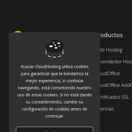
Productos
Web Hosting
¡Ponte en contacto con nosotros!
Revendedor Host
Kuasar CloudHosting utiliza cookies
CloudOffice
para garantizar que le brindamos la
mejor experiencia, si continúa
CloudOffice Add
navegando, está consintiendo nuestro
uso de estas cookies. Si no está dando
Certificados SSL
su consentimiento, cambie su
Licencias
configuración de cookies antes de
continuar.